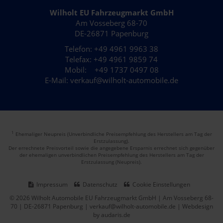
Wilholt EU Fahrzeugmarkt GmbH
Am Vosseberg 68-70
DE-26871 Papenburg
Telefon: +49 4961 9963 38
Telefax: +49 4961 9859 74
Mobil: +49 1737 0497 08
E-Mail: verkauf@wilholt-automobile.de
1
Ehemaliger Neupreis (Unverbindliche Preisempfehlung des Herstellers am Tag der
Erstzulassung).
Der errechnete Preisvorteil sowie die angegebene Ersparnis errechnet sich gegenüber
der ehemaligen unverbindlichen Preisempfehlung des Herstellers am Tag der
Erstzulassung (Neupreis).
Impressum
Datenschutz
Cookie Einstellungen
© 2026 Wilholt Automobile EU Fahrzeugmarkt GmbH | Am Vosseberg 68-
70 | DE-26871 Papenburg | verkauf@wilholt-automobile.de |
Webdesign
by audaris.de