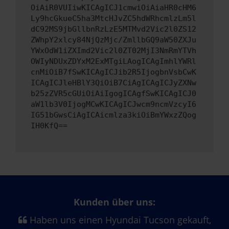
OiAiR0VUIiwKICAgICJ1cmwiOiAiaHR0cHM6
Ly9hcGkueC5ha3MtcHJvZC5hdWRhcmlzLm5l
dC92MS9jbGllbnRzLzE5MTMvd2Vic2l0ZS12
ZWhpY2xlcy84NjQzMjc/ZmllbGQ9aW50ZXJu
YWxOdW1iZXImd2Vic2l0ZT02MjI3NmRmYTVh
OWIyNDUxZDYxM2ExMTgiLAogICAgImhlYWRl
cnMiOiB7fSwKICAgICJib2R5IjogbnVsbCwK
ICAgICJleHBlY3QiOiB7CiAgICAgICJyZXNw
b25zZVR5cGUiOiAiIgogICAgfSwKICAgICJ0
aW1lb3V0IjogMCwKICAgICJwcm9ncmVzcyI6
IG51bGwsCiAgICAicmlza3kiOiBmYWxzZQog
IH0KfQ==
Kunden über uns:
Haben uns einen Hyundai Tucson gekauft,