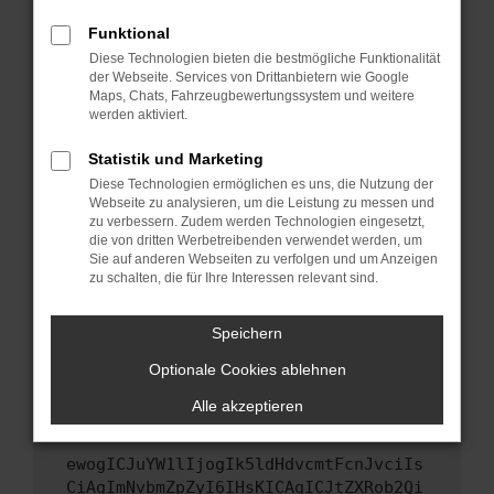
Starte dein Gerät neu.
Funktional
Das kann manchmal helfen, vorübergehende
Diese Technologien bieten die bestmögliche Funktionalität
Probleme zu beheben.
der Webseite. Services von Drittanbietern wie Google
Maps, Chats, Fahrzeugbewertungssystem und weitere
Stelle sicher, dass dein Browser und dein
werden aktiviert.
Betriebssystem auf dem neuesten Stand
sind.
Statistik und Marketing
Veraltete Software birgt nicht nur ein
Diese Technologien ermöglichen es uns, die Nutzung der
Webseite zu analysieren, um die Leistung zu messen und
Sicherheitsrisiko, sondern kann auch dazu
zu verbessern. Zudem werden Technologien eingesetzt,
führen, dass bestimmte Funktionen nicht mehr
die von dritten Werbetreibenden verwendet werden, um
unterstützt werden.
Sie auf anderen Webseiten zu verfolgen und um Anzeigen
zu schalten, die für Ihre Interessen relevant sind.
Wende dich an den Webseitenbetreiber.
Wenn du alle oben genannten Schritte versucht
Speichern
hast, kontaktiere uns bitte. Wir werden
versuchen, das Problem zu beheben. Du kannst
Optionale Cookies ablehnen
uns diesen Text schicken, um uns bei der
Alle akzeptieren
Fehlersuche zu unterstützen:
ewogICJuYW1lIjogIk5ldHdvcmtFcnJvciIs
CiAgImNvbmZpZyI6IHsKICAgICJtZXRob2Qi