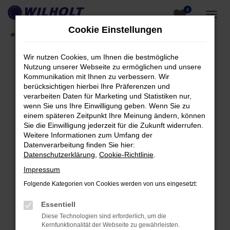
0
Zum
Hauptinhalt
Cookie Einstellungen
Startseite
Fahrzeugangebote
Fahrzeugsuche
springen
Wir nutzen Cookies, um Ihnen die bestmögliche
Nutzung unserer Webseite zu ermöglichen und unsere
Fehler: Network Error
Kommunikation mit Ihnen zu verbessern. Wir
berücksichtigen hierbei Ihre Präferenzen und
Beim Laden ist ein Fehler aufgetreten.
verarbeiten Daten für Marketing und Statistiken nur,
Hier sind ein paar Tipps, die dir helfen können:
wenn Sie uns Ihre Einwilligung geben. Wenn Sie zu
einem späteren Zeitpunkt Ihre Meinung ändern, können
Überprüfe deine Firewall und deine
Sie die Einwilligung jederzeit für die Zukunft widerrufen.
Internetverbindung.
Weitere Informationen zum Umfang der
Datenverarbeitung finden Sie hier:
Laden andere Webseiten, zum Beispiel deine
Datenschutzerklärung
,
Cookie-Richtlinie
.
Suchmaschine?
Impressum
Prüfe deine Browsererweiterungen.
Manche Erweiterungen, wie Werbeblocker,
Folgende Kategorien von Cookies werden von uns eingesetzt:
können das Laden bestimmter Seiten
Essentiell
verhindern. Funktioniert die Seite in einem
Diese Technologien sind erforderlich, um die
anderen Browser oder in einem privaten
Kernfunktionalität der Webseite zu gewährleisten.
Fenster?