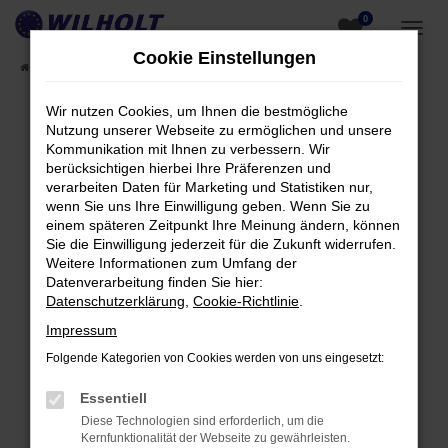
0
Zum
Hauptinhalt
Cookie Einstellungen
Startseite
Fahrzeugangebote
Fahrzeugsuche
springen
Wir nutzen Cookies, um Ihnen die bestmögliche
Nutzung unserer Webseite zu ermöglichen und unsere
Fehler: Network Error
Kommunikation mit Ihnen zu verbessern. Wir
berücksichtigen hierbei Ihre Präferenzen und
Beim Laden ist ein Fehler aufgetreten.
verarbeiten Daten für Marketing und Statistiken nur,
Hier sind ein paar Tipps, die dir helfen können:
wenn Sie uns Ihre Einwilligung geben. Wenn Sie zu
einem späteren Zeitpunkt Ihre Meinung ändern, können
Überprüfe deine Firewall und deine
Sie die Einwilligung jederzeit für die Zukunft widerrufen.
Internetverbindung.
Weitere Informationen zum Umfang der
Datenverarbeitung finden Sie hier:
Laden andere Webseiten, zum Beispiel deine
Datenschutzerklärung
,
Cookie-Richtlinie
.
Suchmaschine?
Impressum
Prüfe deine Browsererweiterungen.
Manche Erweiterungen, wie Werbeblocker,
Folgende Kategorien von Cookies werden von uns eingesetzt:
können das Laden bestimmter Seiten
Essentiell
verhindern. Funktioniert die Seite in einem
Diese Technologien sind erforderlich, um die
anderen Browser oder in einem privaten
Kernfunktionalität der Webseite zu gewährleisten.
Fenster?