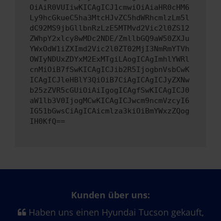
OiAiR0VUIiwKICAgICJ1cmwiOiAiaHR0cHM6
Ly9hcGkueC5ha3MtcHJvZC5hdWRhcmlzLm5l
dC92MS9jbGllbnRzLzE5MTMvd2Vic2l0ZS12
ZWhpY2xlcy8wMDc2NDE/ZmllbGQ9aW50ZXJu
YWxOdW1iZXImd2Vic2l0ZT02MjI3NmRmYTVh
OWIyNDUxZDYxM2ExMTgiLAogICAgImhlYWRl
cnMiOiB7fSwKICAgICJib2R5IjogbnVsbCwK
ICAgICJleHBlY3QiOiB7CiAgICAgICJyZXNw
b25zZVR5cGUiOiAiIgogICAgfSwKICAgICJ0
aW1lb3V0IjogMCwKICAgICJwcm9ncmVzcyI6
IG51bGwsCiAgICAicmlza3kiOiBmYWxzZQog
IH0KfQ==
Kunden über uns:
Haben uns einen Hyundai Tucson gekauft,