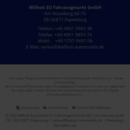
Wilholt EU Fahrzeugmarkt GmbH
Am Vosseberg 68-70
DE-26871 Papenburg
Telefon: +49 4961 9963 38
Telefax: +49 4961 9859 74
Mobil: +49 1737 0497 08
E-Mail: verkauf@wilholt-automobile.de
1
Ehemaliger Neupreis (Unverbindliche Preisempfehlung des Herstellers am Tag der
Erstzulassung).
Der errechnete Preisvorteil sowie die angegebene Ersparnis errechnet sich gegenüber
der ehemaligen unverbindlichen Preisempfehlung des Herstellers am Tag der
Erstzulassung (Neupreis).
Impressum
Datenschutz
Cookie Einstellungen
© 2026 Wilholt Automobile EU Fahrzeugmarkt GmbH | Am Vosseberg 68-
70 | DE-26871 Papenburg | verkauf@wilholt-automobile.de |
Webdesign
by audaris.de