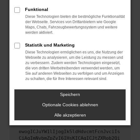
Starte dein Gerät neu.
Funktional
Das kann manchmal helfen, vorübergehende
Diese Technologien bieten die bestmögliche Funktionalität
Probleme zu beheben.
der Webseite. Services von Drittanbietern wie Google
Maps, Chats, Fahrzeugbewertungssystem und weitere
Stelle sicher, dass dein Browser und dein
werden aktiviert.
Betriebssystem auf dem neuesten Stand
sind.
Statistik und Marketing
Veraltete Software birgt nicht nur ein
Diese Technologien ermöglichen es uns, die Nutzung der
Webseite zu analysieren, um die Leistung zu messen und
Sicherheitsrisiko, sondern kann auch dazu
zu verbessern. Zudem werden Technologien eingesetzt,
führen, dass bestimmte Funktionen nicht mehr
die von dritten Werbetreibenden verwendet werden, um
unterstützt werden.
Sie auf anderen Webseiten zu verfolgen und um Anzeigen
zu schalten, die für Ihre Interessen relevant sind.
Wende dich an den Webseitenbetreiber.
Wenn du alle oben genannten Schritte versucht
Speichern
hast, kontaktiere uns bitte. Wir werden
versuchen, das Problem zu beheben. Du kannst
Optionale Cookies ablehnen
uns diesen Text schicken, um uns bei der
Alle akzeptieren
Fehlersuche zu unterstützen:
ewogICJuYW1lIjogIk5ldHdvcmtFcnJvciIs
CiAgImNvbmZpZyI6IHsKICAgICJtZXRob2Qi